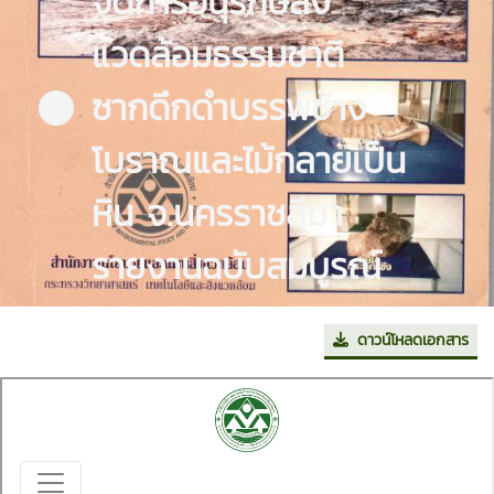
จัดการอนุรักษ์สิ่ง
แวดล้อมธรรมชาติ
ซากดึกดำบรรพ์ช้าง
โบราณและไม้กลายเป็น
หิน จ.นครราชสีมา
รายงานฉบับสมบูรณ์
ดาวน์โหลดเอกสาร