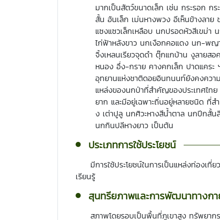
มากเป็นสัตว์ขนาดเล็ก เช่น กระรอก ก
สั้น อ้นเล็ก เม่นหางพวง อีเห็นข้างล
แซงแซวเล็กเหลือบ นกปรอดหัวสีเขม่า นกเ
ไก่ฟ้าหลังขาว นกเงือกคอแดง นก-พญาไฟส
จิ้งเหลนเรียวจุดดำ ตุ๊กแกบ้าน งูลายส
หนอง อึ่ง-กราย คางคกเล็ก ปาดแคระ ฯลฯ
อุทยานแห่งชาติดอยอินทนนท์ยังคงควา
แหล่งของนกป่าที่สำคัญของประเทศไทย แล
ยาก และมีอยู่เฉพาะถิ่นอยู่หลายชนิด ที่
ง เต่าปูลู นกศิวะหางสีน้ำตาล นกปีกสั้น
นกกินปลีหางยาว เป็นต้น
ประเภทการใช้ประโยชน์
มีการใช้ประโยชน์ในการเป็นแหล่งท่องเที่ยวเ
เรียนรู้
สุนทรียภาพและการพัฒนาทางก
สภาพโดยรอบเป็นพื้นที่ภูเขาสูง ทรัพยากรธ