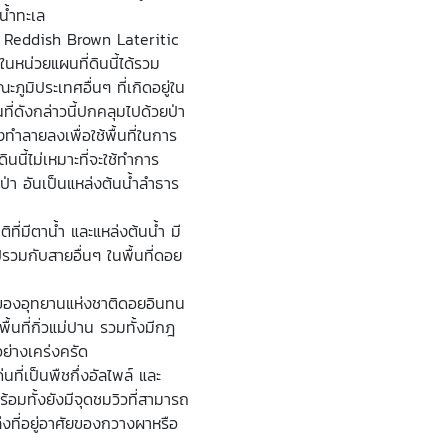
้ำทะเล
ุ่ม Reddish Brown Lateritic
นหน่วยแผนที่ดินนี้ได้รวม
ะภูมิประเทศอื่นๆ ที่เกิดอยู่ใน
้นที่ดังกล่าวนี้ปกคลุมไปด้วยป่า
ทำลายลงเพื่อใช้พื้นที่ในการ
ินนี้ไม่เหมาะที่จะใช้ทำการ
่า อันเป็นแหล่งต้นน้ำลำธาร
ที่มีตาน้ำ และแหล่งต้นน้ำ มี
รวมกับสายอื่นๆ ในพื้นที่ดอย
ของอุทยานแห่งชาติดอยอินทน
พื้นที่กิ่วแม่ปาน รวมทั้งมีกฎ
อย่างเคร่งครัด
นที่เป็นพืชกึ่งอัลไพล์ และ
พร้อมทั้งยังมีจุดชมวิวที่สามารถ
งที่อยู่อาศัยของกวางผาหรือ