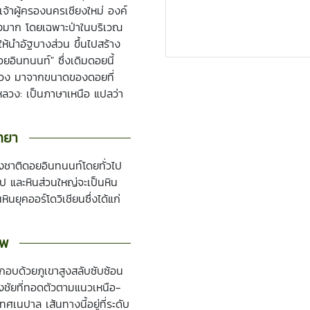
จ้าผู้ครองนครเชียงใหม่ องค์
่างมาก โดยเฉพาะป่าในบริเวณ
ห้นำอัฐบางส่วน ขึ้นไปสร้าง
ยอินทนนท์" ซึ่งเดิมดอยนี้
หลวง มาจากขนาดของดอยที่
หลวง: เป็นภาษาเหนือ แปลว่า
ทยา
าติดอยอินทนนท์โดยทั่วไป
นไป และหินส่วนใหญ่จะเป็นหิน
ินยุคออร์โดวิเชียนซึ่งได้แก่
าพ
อบด้วยภูเขาสูงสลับซับซ้อน
งชัยที่ทอดตัวตามแนวเหนือ-
เนปาล เส้นทางนี้อยู่ที่ระดับ