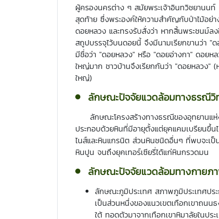
ผู้ครองนครต่าง ๆ สมัยพระเจ้าอินทวิชยานนท์ เ
สุดท้าย ซึ่งพระองค์ให้ความสำคัญกับป่าไม้อย
ดอยหลวง และทรงรับสั่งว่า หากสิ้นพระชนม์ลงใ
สถูปบรรจุไว้บนดอยนี้ จึงมีนามเรียกขานว่า "ดอ
มีชื่อว่า "ดอยหลวง" หรือ "ดอยอ่างกา" ดอย
ใหญ่มาก ชาวบ้านจึงเรียกกันว่า "ดอยหลวง" (
ใหญ่)
ลักษณะปัจจัยแวดล้อมทางธรณีวิ
ลักษณะโครงสร้างทางธรณีของอุทยานแห่งช
ประกอบด้วยหินที่มีอายุตั้งแต่ยุคแคมเบรียนขึ้
ไนส์และหินแกรนิต ส่วนหินชนิดอื่นๆ ที่พบจะเป็นห
หินปูน จนถึงยุคเทอร์เซียรี่ได้แก่หินกรวดมน
ลักษณะปัจจัยแวดล้อมทางกายภ
ลักษณะภูมิประเทศ สภาพภูมิประเทศประก
เป็นส่วนหนึ่งของแนวเขตเทือกเขาถนนธ
ใต้ ทอดตัวมาจากเทือกเขาหิมาลัยในประเทศ