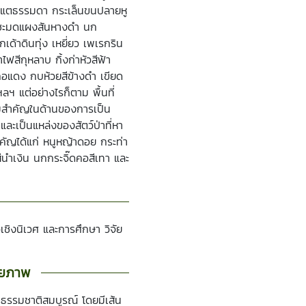
ระแตธรรมดา กระเล็นขนปลายหู
าย ชะมดแผงสันหางดำ นก
ด้าดินทุ่ง เหยี่ยว เพเรกริน
ีกุหลาบ กิ้งก่าหัวสีฟ้า
อคอแดง กบห้วยสีข้างดำ เขียด
 แต่อย่างไรก็ตาม พื้นที่
มสำคัญในด้านของการเป็น
ะเป็นแหล่งของสัตว์ป่าที่หา
สำคัญได้แก่ หนูหญ้าดอย กระท่า
สีนำเงิน นกกระจิ๊ดคอสีเทา และ
ชิงนิเวศ และการศึกษา วิจัย
ายภาพ
รรมชาติสมบูรณ์ โดยมีเส้น