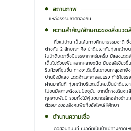
สถานภาพ
- แหล่งธรรมชาติท้องถิ่น
ความสำคัญ/ลักษณะของสิ่งแวดล
กิ่วแม่ปาน เป็นเส้นทางศึกษาธรรมชาติ ซึ่
ต่างกัน 2 ลักษณะ คือ ป่าดิบเขากับทุ่งหญ้าบ
ในป่าดิบเขาซึ่งมีบรรยากาศร่มครึ้ม มีแสงแดด
เต็มไปด้วยเฟินหลากหลายชนิด มีมอสสีเขียวขึ
ริมห้วยที่ชุมชื้น ทางจะเดินขึ้นเขาจนทะลุออกยัง
ปานซึ่งมีแสง แดดจ้าและสายลมแรง ทำให้บรรย
ผ่านมาทันที ทุ่งหญ้าบริเวณนี้เคยเป็นป่าดิบเข
ไปจนมีสภาพดังเช่นปัจจุบัน จากนี้ทางเดินจะเล
กุหลาบพันปี รวมทั้งไม้พุ่มขนาดเล็กอย่างช้ามะ
ตัวอย่างของสังคมพืชกึ่งอัลไพน์ให้ศึกษา
ตำนานความเชื่อ
ดอยอินทนนท์ ในอดีตเป็นป่าไม้ทางภาคเหนื