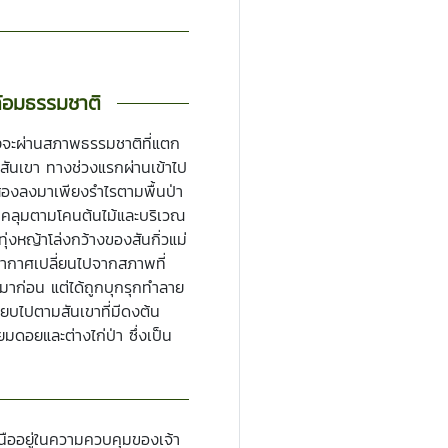
้อมธรรมชาติ
งจะผ่านสภาพธรรมชาติที่แตก
นสันเขา ทางช่วงแรกผ่านเข้าไป
ส่องลงมาเพียงรำไรตามพื้นป่า
้นคลุมตามโคนต้นไม้และบริเวณ
ทุ่งหญ้าโล่งกว้างของสันกิ่วแม่
ากาศเปลี่ยนไปจากสภาพที่
ามาก่อน แต่ได้ถูกบุกรุกทำลาย
ียบไปตามสันเขาที่มีดงต้น
ยมดอยและต่างไก่ป่า ซึ่งเป็น
ออยู่ในความควบคุมของเจ้า