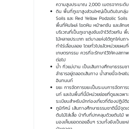
ความสูงประมาณ 2,000 เมตรจากระดับน
ดิน พื้นที่ภูเขาสูงส่วนใหญ่เป็นดินในกล
Soils และ Red Yellow Podzolic Soils ใ
พื้นที่หินโผล่ โขดหิน หน้าผาชัน และลักษณ
บริเวณที่เป็นภูเขาสูงชันเข้าไว้ด้วยกัน พื
ไม้หลายประเภท แต่บางแห่งได้ถูกโค่นถาง
ทำไร่เลื่อนลอย โดยทั่วไปแล้วหน่วยแผนที่ด
เกษตรกรรม ควรที่จะรักษาไว้ให้คงสภาพป
ต่อไป
น้ำ กิ่วแม่ปาน เป็นเส้นทางศึกษาธรรมชาติ
ลำธารอยู่ตลอดเส้นทาง น้ำสายนี้จะไหลไป
อินทนนท์
ขยะ การจัดการขยะเป็นระบบการจัดการ
นท์ และในพื้นที่นี้มีหน่วยย่อยที่ดูแลเฉพาะ
ระเบียบสำหรับนักท่องเที่ยวที่ต้องปฏิบัติ
ภูมิทัศน์ เส้นทางศึกษาธรรมชาตินี้มีจุดเด่
ต้นไม้ใส่เสื้อ ป่าทึบที่ปกคลุมด้วยต้นไม้ 
มองเห็นยอดดอยอื่นๆ รวมทั้งยังเป็นแหล่
ม้าเทวดา