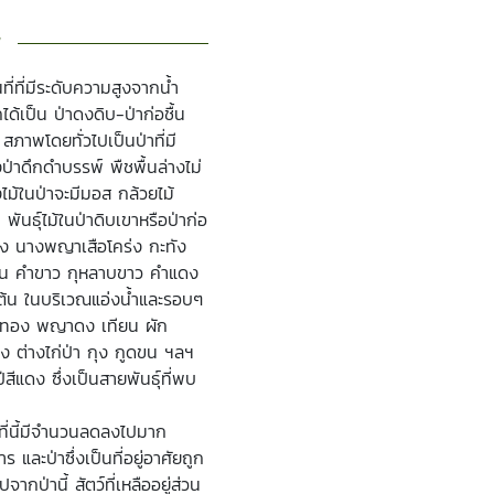
ี่ที่มีระดับความสูงจากน้ำ
้เป็น ป่าดงดิบ-ป่าก่อชื้น
สภาพโดยทั่วไปเป็นป่าที่มี
่าดึกดำบรรพ์ พืชพื้นล่างไม่
ไม้ในป่าจะมีมอส กล้วยไม้
ันธุ์ไม้ในป่าดิบเขาหรือป่าก่อ
กง นางพญาเสือโคร่ง กะทัง
 เช่น คำขาว กุหลาบขาว คำแดง
ต้น ในบริเวณแอ่งน้ำและรอบๆ
 บัวทอง พญาดง เทียน ผัก
 ต่างไก่ป่า กุง กูดขน ฯลฯ
ีแดง ซึ่งเป็นสายพันธุ์ที่พบ
ิที่นี้มีจำนวนลดลงไปมาก
 และป่าซึ่งเป็นที่อยู่อาศัยถูก
ป่านี้ สัตว์ที่เหลืออยู่ส่วน