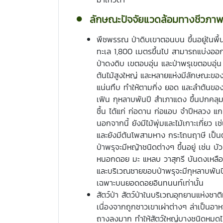
ลักษณะปัจจัยแวดล้อมทางชีวภาพ
พืชพรรณ ป่าดิบเขาตอนบน ขึ้นอยู่ในพื้นท
ทะเล 1,800 เมตรขึ้นไป สามารถแบ่งออกได
ป่าดงดิบ เขตอบอุ่น และป่าพรุเขตอบอุ่น 
ต้นไม้สูงใหญ่ และหลายแห่งมีลักษณะของป
แน่นทึบ ทำให้ตามกิ่ง ยอด และลำต้นของ
เฟิน กุหลาบพันปี สำเภาแดง ขึ้นปกคลุม พ
ชื้น ได้แก่ ก่อดาน ก่อแอบ จำปีหลวง แ
นอกจากนี้ ยังมีไม้พุ่มและไม้เกาะเกี่ยว
และยังมีต้นโพสามหาง กระโถนฤาษี เป็น
ป่าพรุจะมีหญ้าชนิดต่างๆ ขึ้นอยู่ เช่น
หนอกดอย มะ แหลบ วาสุกรี บันดงเหลือง
และบริเวณชายขอบป่าพรุจะมีกุหลาบพันปีส
เฉพาะบนยอดดอยอินทนนท์เท่านั้น
สัตว์ป่า สัตว์ป่าในบริเวณอุทยานแห่งชาต
เนื่องจากถูกชาวเขาเผ่าต่างๆ ล่าเป็นอาหาร
ถางลงมาก ทำให้สัตว์ใหญ่บางชนิดหมดไปจาก