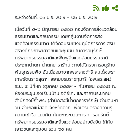
ระหว่างวันที่: 05 มิ.ย. 2019 - 06 มิ.ย. 2019
เมื่อวันที่ ๕-๖ มิถุนายน ๒๕๖๒ กองจัดการสิ่งแวดล้อม
ธรรมชาติและศิลปกรรม โดยกลุ่มงานจัดการสิ่ง
แวดล้อมธรรมชาติ ได้จัดอบรมเชิงปฏิบัติการการเสริม
สร้างศักยภาพเยาวชนและชุมชน ในการอนุรักษ์
ทรัพยากรธรรมชาติและฟื้นฟูสิ่งแวดล้อมธรรมชาติ
ประเภทน้ำตก น้ำตกธารารักษ์ ภายใต้โครงการอนุรักษ์
พันธุกรรมพืช อันเนื่องมาจากพระราชดำริ สมเด็จพระ
เทพรัตนราชสุดาฯ สยามบรมราชกุมารี (อพ.สธ.สผ.)
ระยะ ๕ ปีที่หก (ตุลาคม ๒๕๕๙ - กันยายน ๒๕๖๔) ณ
ห้องประชุมโรงเรียนบ้านเจดีย์โคะ และศาลาประชาคม
สำนักสงฆ์ถ้ำพระ (สำนักสงฆ์น้ำตกธารารักษ์) ตำบลมหา
วัน อำเภอแม่สอด จังหวัดตาก เพื่อเสริมสร้างความรู้
ความเข้าใจ แนวคิด ทักษะกระบวนการ การอนุรักษ์
ทรัพยากรธรรมชาติและสิ่งแวดล้อมอย่างยั่งยืน ให้กับ
เยาวชนและชุมชน รวม ๖๐ คน