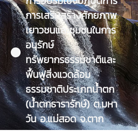
การอบรมเชิงปฏิบัติการ
การเสริมสร้างศักยภาพ
เยาวชนและชุมชนในการ
อนุรักษ์
ทรัพยากรธรรมชาติและ
ฟื้นฟูสิ่งแวดล้อม
ธรรมชาติประเภทน้ำตก
(น้ำตกธารารักษ์) ต.มหา
วัน อ.แม่สอด จ.ตาก