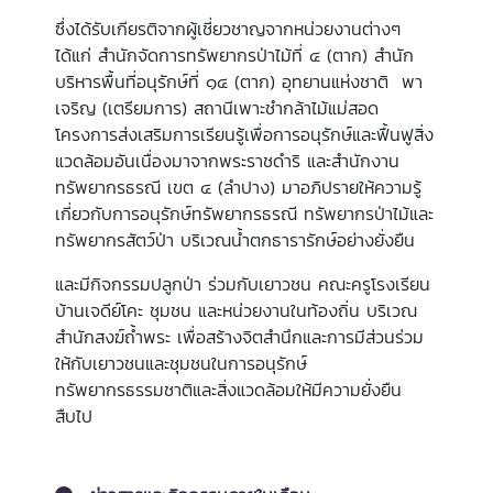
ซึ่งได้รับเกียรติจากผู้เชี่ยวชาญจากหน่วยงานต่างๆ
ได้แก่ สำนักจัดการทรัพยากรป่าไม้ที่ ๔ (ตาก) สำนัก
บริหารพื้นที่อนุรักษ์ที่ ๑๔ (ตาก) อุทยานแห่งชาติ พา
เจริญ (เตรียมการ) สถานีเพาะชำกล้าไม้แม่สอด
โครงการส่งเสริมการเรียนรู้เพื่อการอนุรักษ์และฟื้นฟูสิ่ง
แวดล้อมอันเนื่องมาจากพระราชดำริ และสำนักงาน
ทรัพยากรธรณี เขต ๔ (ลำปาง) มาอภิปรายให้ความรู้
เกี่ยวกับการอนุรักษ์ทรัพยากรธรณี ทรัพยากรป่าไม้และ
ทรัพยากรสัตว์ป่า บริเวณน้ำตกธารารักษ์อย่างยั่งยืน
และมีกิจกรรมปลูกป่า ร่วมกับเยาวชน คณะครูโรงเรียน
บ้านเจดีย์โคะ ชุมชน และหน่วยงานในท้องถิ่น บริเวณ
สำนักสงฆ์ถ้ำพระ เพื่อสร้างจิตสำนึกและการมีส่วนร่วม
ให้กับเยาวชนและชุมชนในการอนุรักษ์
ทรัพยากรธรรมชาติและสิ่งแวดล้อมให้มีความยั่งยืน
สืบไป