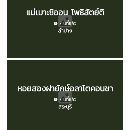
แม่เมาะซิออน โพธิสัตย์ติ
7 ปีที่แล้ว
ลำปาง
หอยสองฝายักษ์อลาโตคอนชา
7 ปีที่แล้ว
สระบุรี