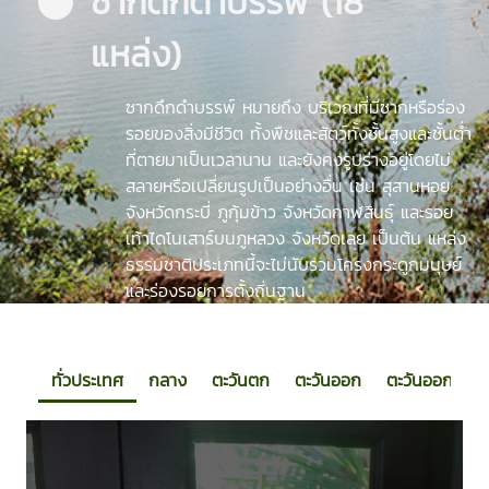
ซากดึกดำบรรพ์ (18
แหล่ง)
ซากดึกดำบรรพ์ หมายถึง บริเวณที่มีซากหรือร่อง
รอยของสิ่งมีชีวิต ทั้งพืชและสัตว์ทั้งชั้นสูงและชั้นต่ำ
ที่ตายมาเป็นเวลานาน และยังคงรูปร่างอยู่โดยไม่
สลายหรือเปลี่ยนรูปเป็นอย่างอื่น เช่น สุสานหอย
จังหวัดกระบี่ ภูกุ้มข้าว จังหวัดกาฬสินธุ์ และรอย
เท้าไดโนเสาร์บนภูหลวง จังหวัดเลย เป็นต้น แหล่ง
ธรรมชาติประเภทนี้จะไม่นับรวมโครงกระดูกมนุษย์
และร่องรอยการตั้งถิ่นฐาน
ทั่วประเทศ
กลาง
ตะวันตก
ตะวันออก
ตะวันออกเฉียง